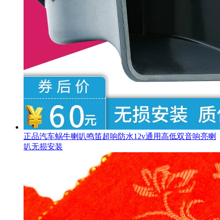
正品汽车蜗牛喇叭鸣笛超响防水12v通用高低双音响亮喇
叭无损安装