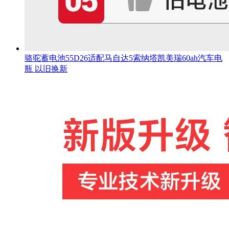
骆驼蓄电池55D26适配马自达5索纳塔凯美瑞60ah汽车电
瓶 以旧换新