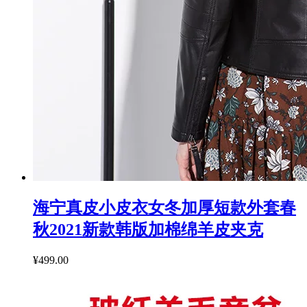
海宁真皮小皮衣女冬加厚短款外套春
秋2021新款韩版加棉绵羊皮夹克
¥499.00