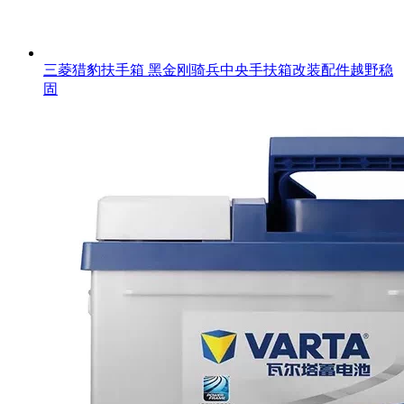
三菱猎豹扶手箱 黑金刚骑兵中央手扶箱改装配件越野稳
固