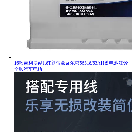
16款吉利博越1.8T新帝豪瓦尔塔56318/63AH蓄电池江铃
全顺汽车电瓶