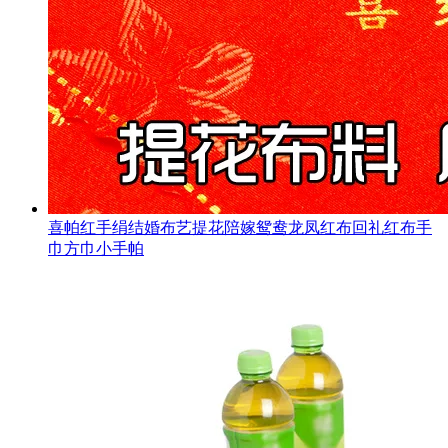
喜帕红手绢结婚布艺提花陪嫁鸳鸯龙凤红布回礼红布手
巾方巾小手帕