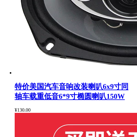
特价美国汽车音响改装喇叭6x9寸同
轴车载重低音6*9寸椭圆喇叭150W
¥130.00