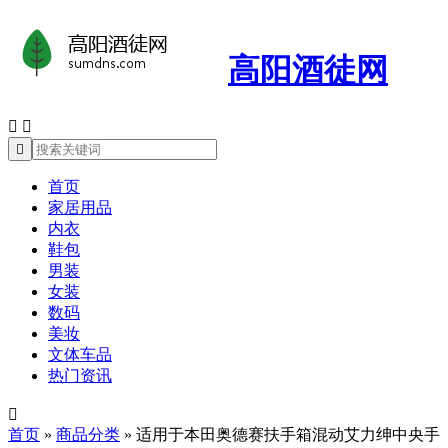
高阳酒徒网



首页
家居用品
内衣
鞋包
男装
女装
数码
美妆
文体车品
热门资讯

首页
»
商品分类
»
适用于本田奥德赛扶手箱混动艾力绅中央手