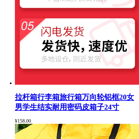
拉杆箱行李箱旅行箱万向轮铝框20女
男学生结实耐用密码皮箱子24寸
¥158.00