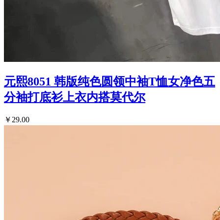
元熙8051 韩版纯色圆领中袖T恤女净色五
分袖打底衫上衣内搭莫代尔
￥29.00