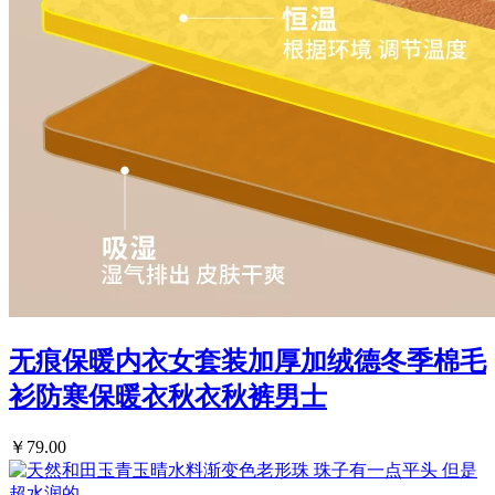
无痕保暖内衣女套装加厚加绒德冬季棉毛
衫防寒保暖衣秋衣秋裤男士
￥79.00