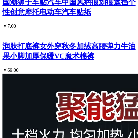
国潮狮子车贴汽车中国风疤痕划痕遮挡个
性创意摩托电动车汽车贴纸
￥7.00
润肤打底裤女外穿秋冬加绒高腰弹力牛油
果小脚加厚保暖VC魔术棉裤
￥69.00