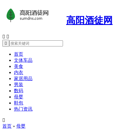
高阳酒徒网



首页
文体车品
美食
内衣
家居用品
男装
数码
母婴
鞋包
热门资讯

首页
»
母婴