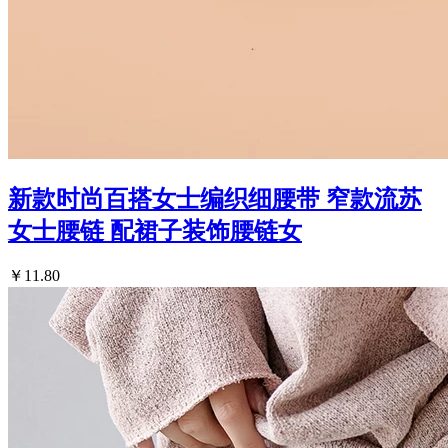
新款时尚百搭女士编织细腰带 窄款流苏
女士腰链 配裙子装饰腰链女
￥11.80