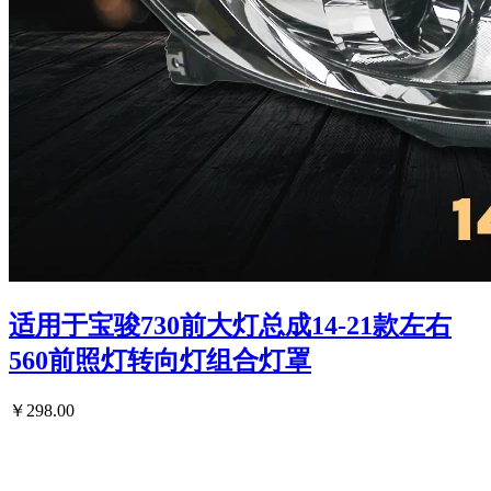
适用于宝骏730前大灯总成14-21款左右
560前照灯转向灯组合灯罩
￥298.00