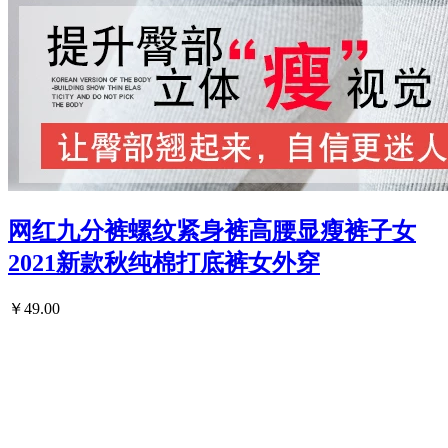
网红九分裤螺纹紧身裤高腰显瘦裤子女
2021新款秋纯棉打底裤女外穿
￥49.00