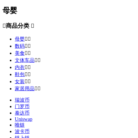
母婴

商品分类

母婴


数码


美食


文体车品


内衣


鞋包


女装


家居用品


瑞波币
门罗币
泰达币
Uniswap
唯链
波卡币
链上链