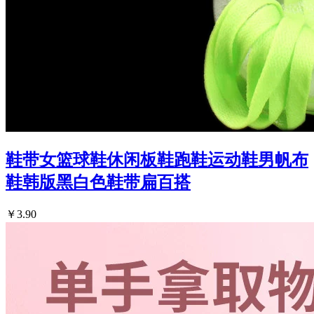
鞋带女篮球鞋休闲板鞋跑鞋运动鞋男帆布
鞋韩版黑白色鞋带扁百搭
￥3.90