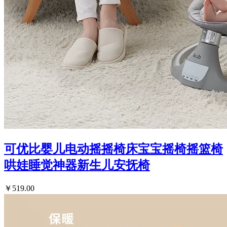
可优比婴儿电动摇摇椅床宝宝摇椅摇篮椅
哄娃睡觉神器新生儿安抚椅
￥519.00