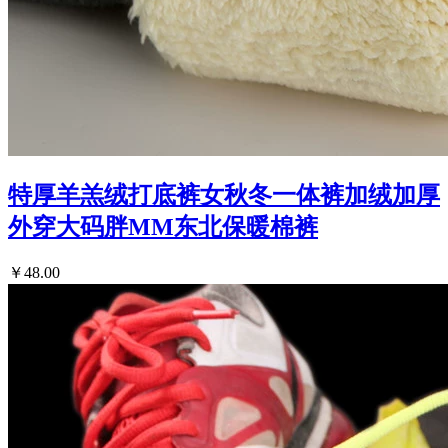
特厚羊羔绒打底裤女秋冬一体裤加绒加厚
外穿大码胖MM东北保暖棉裤
￥48.00