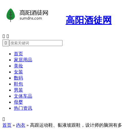
高阳酒徒网



首页
家居用品
美妆
女装
数码
鞋包
男装
文体车品
母婴
热门资讯

首页
»
内衣
»
高跟运动鞋、黏液坡跟鞋，设计师的脑洞有多