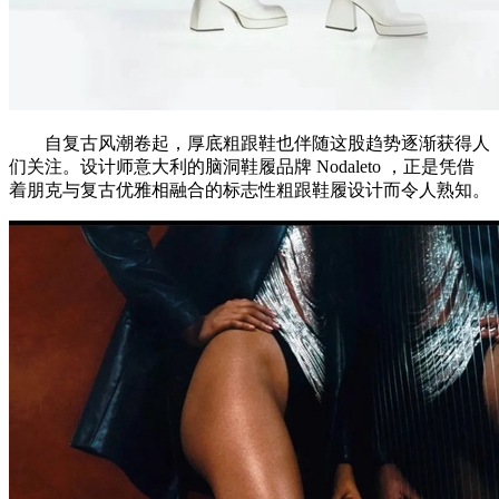
自复古风潮卷起，厚底粗跟鞋也伴随这股趋势逐渐获得人
们关注。设计师意大利的脑洞鞋履品牌 Nodaleto ，正是凭借
着朋克与复古优雅相融合的标志性粗跟鞋履设计而令人熟知。