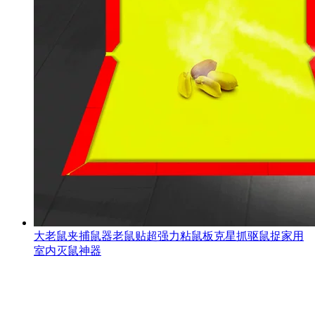
大老鼠夹捕鼠器老鼠贴超强力粘鼠板克星抓驱鼠捉家用
室内灭鼠神器