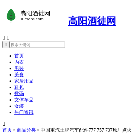
高阳酒徒网



首页
内衣
男装
美食
家居用品
鞋包
数码
文体车品
女装
热门资讯

首页
»
商品分类
»
中国重汽王牌汽车配件777 757 737原厂点火