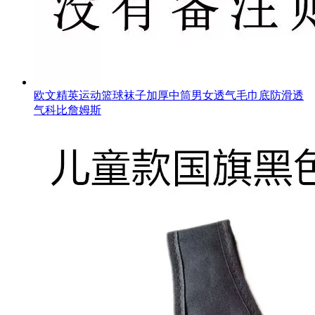
欧文精英运动篮球袜子加厚中筒男女透气毛巾底防滑透
气科比詹姆斯