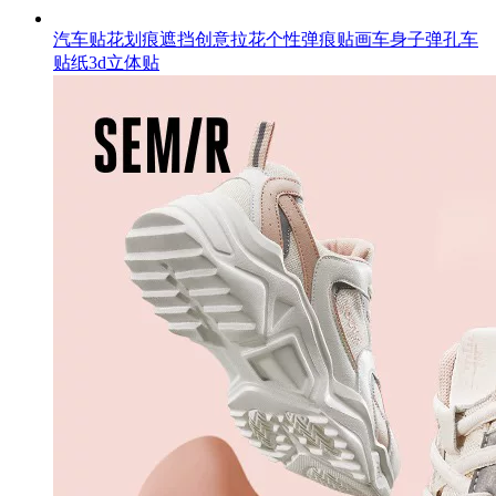
汽车贴花划痕遮挡创意拉花个性弹痕贴画车身子弹孔车
贴纸3d立体贴