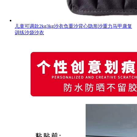
儿童可调款2kg3kg沙衣负重沙背心隐形沙重力马甲康复
训练沙袋沙衣