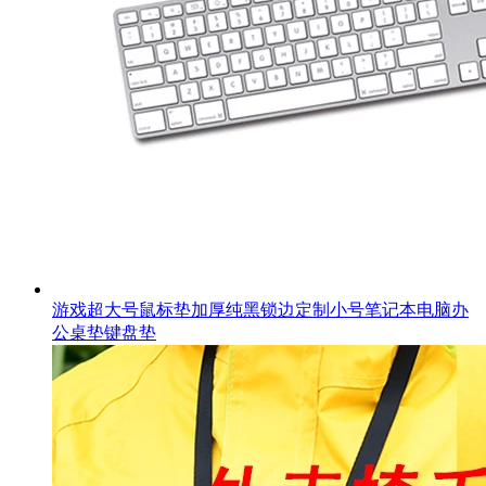
游戏超大号鼠标垫加厚纯黑锁边定制小号笔记本电脑办
公桌垫键盘垫