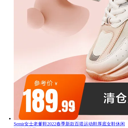
Semir女士老爹鞋2022春季新款百搭运动鞋厚底女鞋休闲