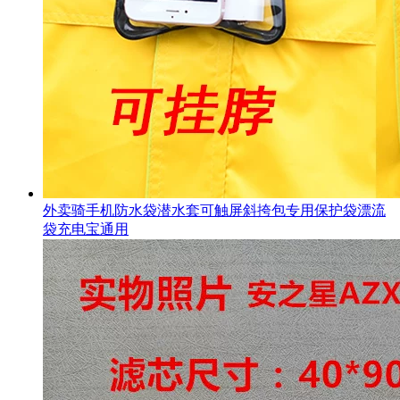
外卖骑手机防水袋潜水套可触屏斜挎包专用保护袋漂流
袋充电宝通用