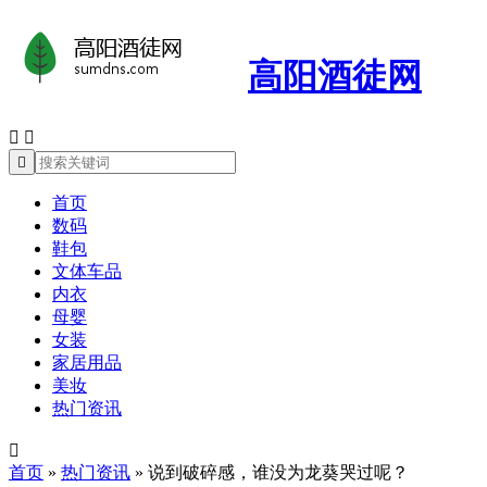
高阳酒徒网



首页
数码
鞋包
文体车品
内衣
母婴
女装
家居用品
美妆
热门资讯

首页
»
热门资讯
»
说到破碎感，谁没为龙葵哭过呢？