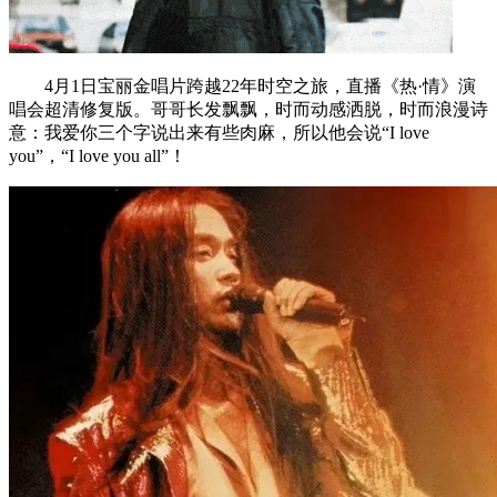
4月1日宝丽金唱片跨越22年时空之旅，直播《热·情》演
唱会超清修复版。哥哥长发飘飘，时而动感洒脱，时而浪漫诗
意：我爱你三个字说出来有些肉麻，所以他会说“I love
you”，“I love you all”！