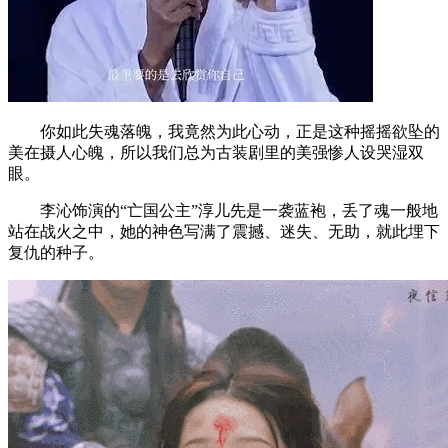
你如此失魂落魄，我竟然为此心动，正是这种摇摇欲坠的
美在摄人心魄，所以我们总为古装剧里的美强惨人设哭湿双
眼。
李沁饰演的“亡国公主”淳儿先是一袭蓝袍，丢了魂一般地
站在战火之中，她的神色写满了震撼、迷失、无助，就此埋下
复仇的种子。