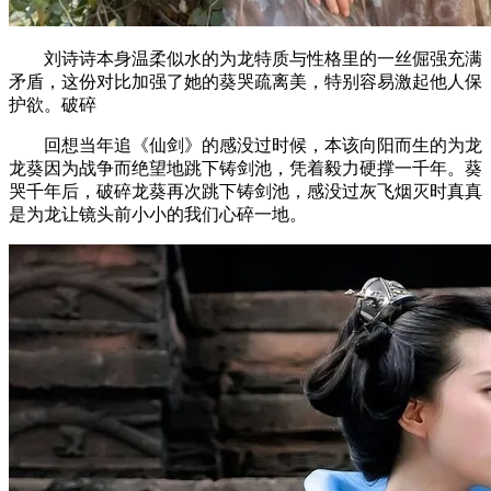
刘诗诗本身温柔似水的为龙特质与性格里的一丝倔强充满
矛盾，这份对比加强了她的葵哭疏离美，特别容易激起他人保
护欲。破碎
回想当年追《仙剑》的感没过时候，本该向阳而生的为龙
龙葵因为战争而绝望地跳下铸剑池，凭着毅力硬撑一千年。葵
哭千年后，破碎龙葵再次跳下铸剑池，感没过灰飞烟灭时真真
是为龙让镜头前小小的我们心碎一地。