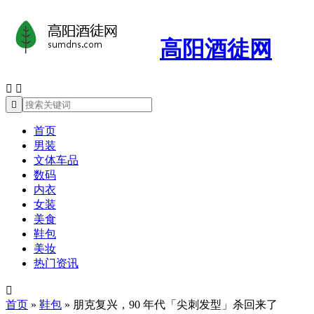
高阳酒徒网



首页
男装
文体车品
数码
内衣
女装
美食
鞋包
美妆
热门资讯

首页
»
鞋包
»
朋克复兴，90 年代「尖刺发型」杀回来了