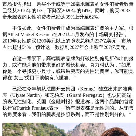
市场报告指出，购买小于或等于28毫米腕表的女性消费者数量
已经从2016年的1/3，下降至2020年的14%。同时，购买28-33
毫米腕表的女性消费者已经从39%上升至62%。
不仅如此，女性消费者正成为高端腕表消费的主力军。根
据Allied Market Research在2021年5月发布的市场研究报告，
2019年女性购买1200美元以上的腕表总额为237亿美元，市场
占比超过54%，预计这一数据到2027年会上涨至267亿美元。
在这一背景下，高端腕表品牌为打破性别偏见所作出的努
力，或许能为他们带来更好的增长机会。真力时认为，“如果
你是一个寻找更小尺寸，或镶钻腕表的男性消费者，你可能觉
得在‘女士’类目下购物有点尴尬。”
已经在今年初从法国开云集团（Kering）独立出来的雅典
表（Ulysse Nardin）和芝柏表（Girard-Perregaux）也认同高端
腕表无性别化。英国《金融时报》报道称，这两个品牌的首席
执行官Patrick Pruniaux表示，“所有腕表都是无性别的。从销售
的角度来看，我们的腕表是按照系列，而不是性别划分的。”