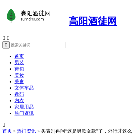
高阳酒徒网



首页
男装
鞋包
美妆
美食
文体车品
数码
内衣
家居用品
热门资讯

首页
»
热门资讯
»
买表别再问“这是男款女款”了，外行才这么