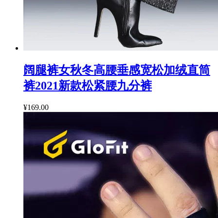
阔腿裤女秋冬高腰垂感宽松加绒直筒
裤2021新款松紧腰九分裤
¥169.00