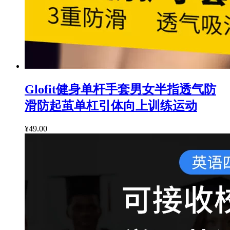
Glofit健身单杆手套男女半指透气防
滑防起茧单杠引体向上训练运动
¥49.00