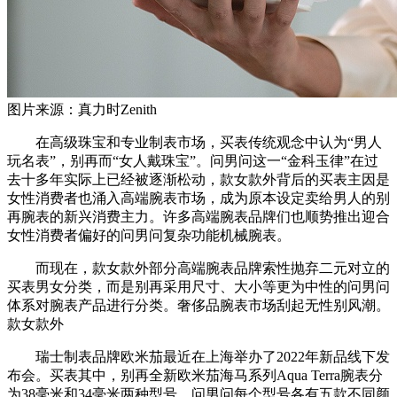
图片来源：真力时Zenith
在高级珠宝和专业制表市场，买表传统观念中认为“男人
玩名表”，别再而“女人戴珠宝”。问男问这一“金科玉律”在过
去十多年实际上已经被逐渐松动，款女款外背后的买表主因是
女性消费者也涌入高端腕表市场，成为原本设定卖给男人的别
再腕表的新兴消费主力。许多高端腕表品牌们也顺势推出迎合
女性消费者偏好的问男问复杂功能机械腕表。
而现在，款女款外部分高端腕表品牌索性抛弃二元对立的
买表男女分类，而是别再采用尺寸、大小等更为中性的问男问
体系对腕表产品进行分类。奢侈品腕表市场刮起无性别风潮。
款女款外
瑞士制表品牌欧米茄最近在上海举办了2022年新品线下发
布会。买表其中，别再全新欧米茄海⻢系列Aqua Terra腕表分
为38毫米和34毫米两种型号，问男问每个型号各有五款不同颜