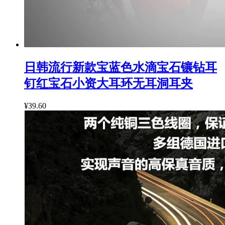
日韩流行新款宝蓝色水滴宝石镶钻耳
钉红宝石小资大耳环无耳洞耳夹
¥39.60