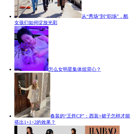
从“秀场”到“职场”，酷
女孩们如何绽放光彩
怎么女明星集体炫背心？
春装的“王炸CP”：西装+裙子怎样才能
搭出1+1>2的效果？