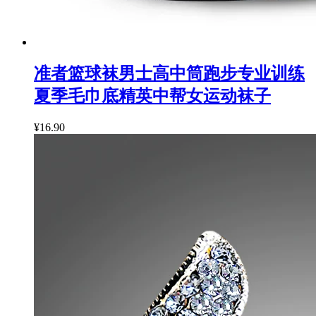
准者篮球袜男士高中筒跑步专业训练
夏季毛巾底精英中帮女运动袜子
¥16.90