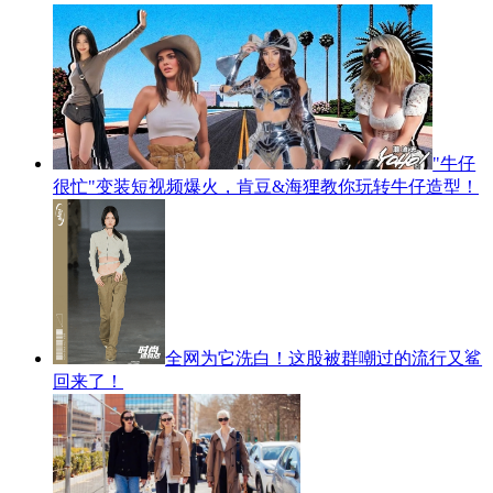
"牛仔
很忙"变装短视频爆火，肯豆&海狸教你玩转牛仔造型！
全网为它洗白！这股被群嘲过的流行又鲨
回来了！