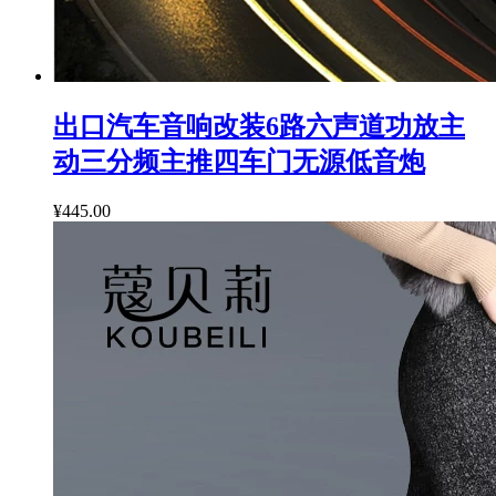
出口汽车音响改装6路六声道功放主
动三分频主推四车门无源低音炮
¥445.00