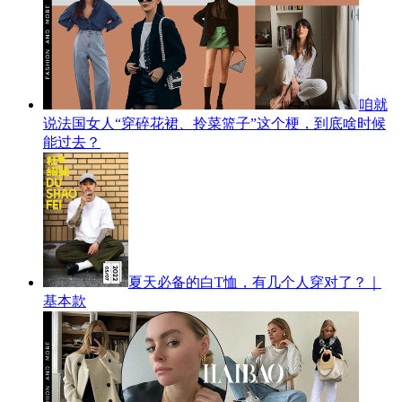
咱就
说法国女人“穿碎花裙、拎菜篮子”这个梗，到底啥时候
能过去？
夏天必备的白T恤，有几个人穿对了？｜
基本款