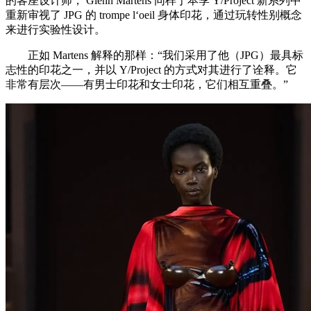
的客座设计师， Glenn Martens 同样于本季 Y/Project 新系列中
重新审视了 JPG 的 trompe l‘oeil 身体印花，通过玩转性别概念
来进行实验性设计。
正如 Martens 解释的那样：“我们采用了他（JPG）最具标
志性的印花之一，并以 Y/Project 的方式对其进行了诠释。它
非常有层次——有男士印花和女士印花，它们相互重叠。”