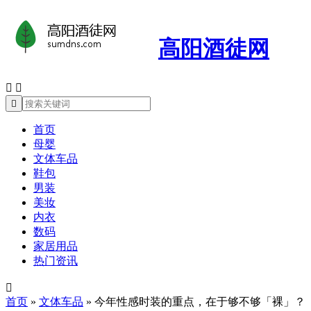
高阳酒徒网



首页
母婴
文体车品
鞋包
男装
美妆
内衣
数码
家居用品
热门资讯

首页
»
文体车品
»
今年性感时装的重点，在于够不够「裸」？