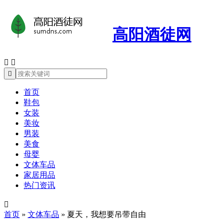
高阳酒徒网



首页
鞋包
女装
美妆
男装
美食
母婴
文体车品
家居用品
热门资讯

首页
»
文体车品
»
夏天，我想要吊带自由