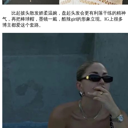
比起披头散发娇柔温婉，盘起头发会更有利落干练的精神
气，再把棒球帽，墨镜一戴，酷辣girl的形象立现。IG上很多
博主都爱这个套路。